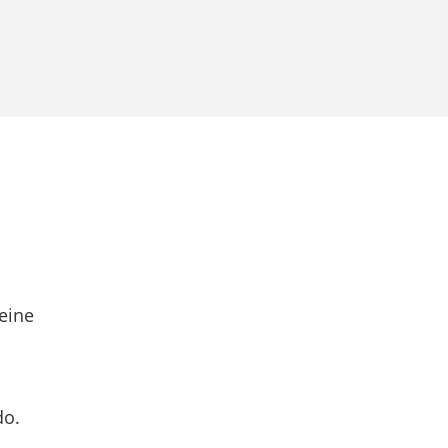
eine
do.