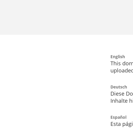
English
This dom
uploaded
Deutsch
Diese Do
Inhalte h
Español
Esta pág