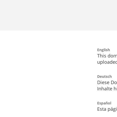
English
This dom
uploaded
Deutsch
Diese Do
Inhalte h
Español
Esta pág