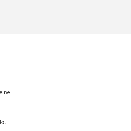
eine
do.