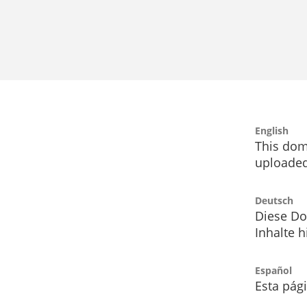
English
This dom
uploaded
Deutsch
Diese Do
Inhalte h
Español
Esta pág