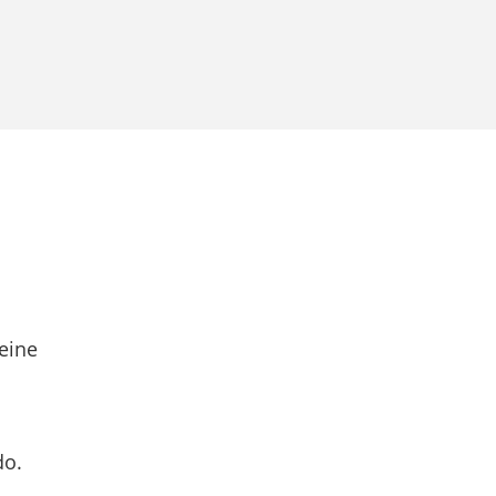
eine
do.