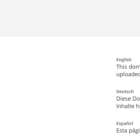
English
This dom
uploaded
Deutsch
Diese Do
Inhalte h
Español
Esta pág