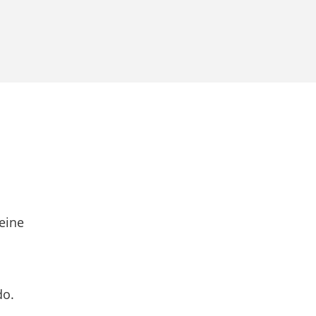
eine
do.